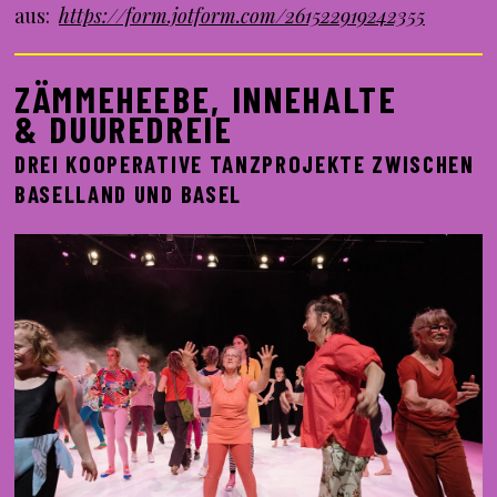
aus:
https://form.jotform.com/261522919242355
ZÄMMEHEEBE, INNEHALTE
& DUUREDREIE
DREI KOOPERATIVE TANZPROJEKTE ZWISCHEN
BASELLAND UND BASEL